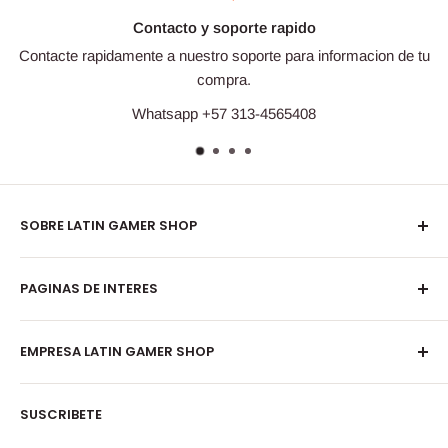
Contacto y soporte rapido
Contacte rapidamente a nuestro soporte para informacion de tu
compra.
Whatsapp +57 313-4565408
SOBRE LATIN GAMER SHOP
Desde el 2011 vendemos productos digitales originales de
PAGINAS DE INTERES
videojuegos y entretenimiento, con excelente atención y
precios justos, miles de clientes y cientos de ventas
Búsqueda
mensuales certifican la satisfacción de nuestros
EMPRESA LATIN GAMER SHOP
Política de reembolso
compradores, puedes conocer mas de nosotros en
Términos y condiciones
ACERCA DE NOSOTROS
SUSCRIBETE
Matricula mercantil: 02073785
Acerca de nosotros