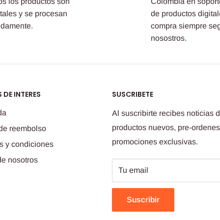
os los productos son
Colombia en soport
itales y se procesan
de productos digital
idamente.
compra siempre se
nosostros.
 DE INTERES
SUSCRIBETE
da
Al suscribirte recibes noticias 
productos nuevos, pre-ordenes
 de reembolso
promociones exclusivas.
s y condiciones
de nosotros
Tu email
Suscribir