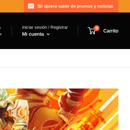
Si! quiero saber de promos y noticias
a
Iniciar sesión / Registrar
0
Carrito
Mi cuenta