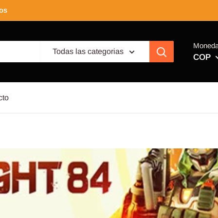
tos
Moned
Todas las categorias
COP
cto