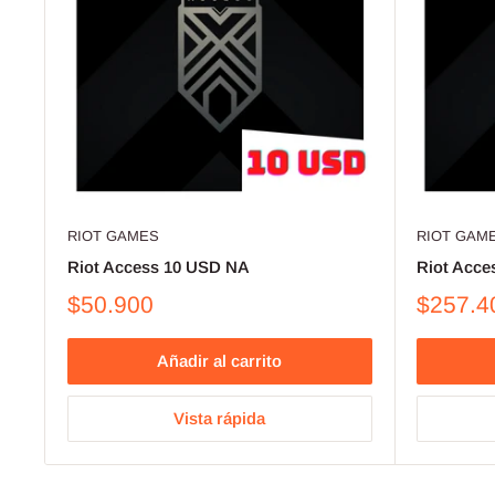
RIOT GAMES
RIOT GAM
Riot Access 10 USD NA
Riot Acce
$50.900
$257.4
Añadir al carrito
Vista rápida