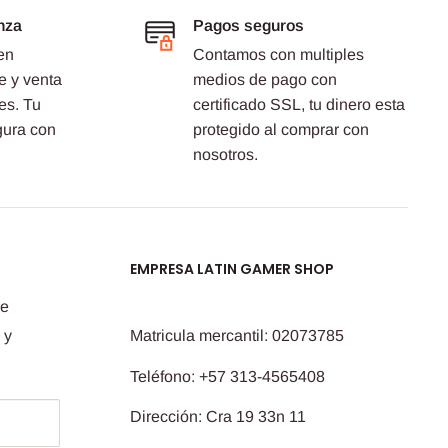
nza
Pagos seguros
en
Contamos con multiples
e y venta
medios de pago con
es. Tu
certificado SSL, tu dinero esta
gura con
protegido al comprar con
nosotros.
EMPRESA LATIN GAMER SHOP
de
 y
Matricula mercantil: 02073785
Teléfono: +57 313-4565408
Dirección: Cra 19 33n 11