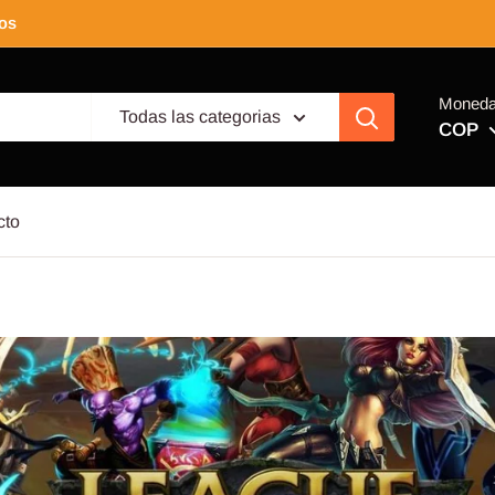
tos
Moned
Todas las categorias
COP
cto