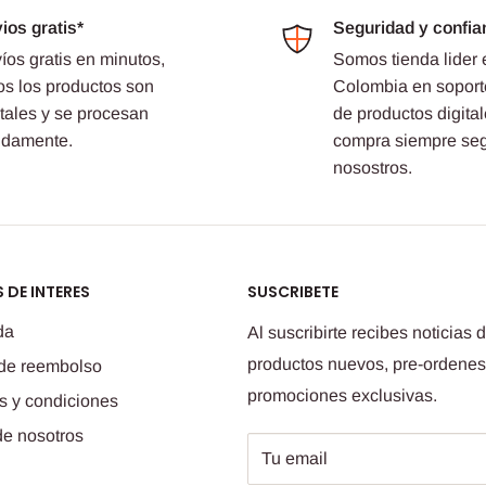
ios gratis*
Seguridad y confia
íos gratis en minutos,
Somos tienda lider 
os los productos son
Colombia en soport
itales y se procesan
de productos digital
idamente.
compra siempre se
nosostros.
 DE INTERES
SUSCRIBETE
da
Al suscribirte recibes noticias 
productos nuevos, pre-ordenes
 de reembolso
promociones exclusivas.
s y condiciones
de nosotros
Tu email