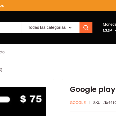
tos
Moned
Todas las categorias
COP
cto
S)
Google play
GOOGLE
SKU:
LTa441G