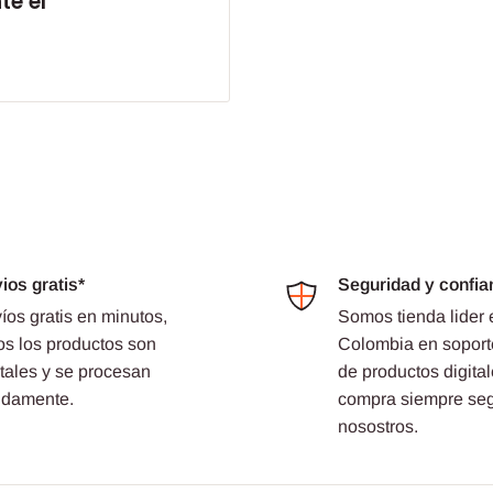
e el
ios gratis*
Seguridad y confia
íos gratis en minutos,
Somos tienda lider 
os los productos son
Colombia en soport
itales y se procesan
de productos digital
idamente.
compra siempre se
nosostros.