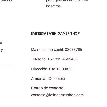
gura con
protegido al comprar con
nosotros.
EMPRESA LATIN GAMER SHOP
de
 y
Matricula mercantil: 02073785
Teléfono: +57 313-4565408
Dirección: Cra 19 33n 11
Armenia - Colombia
Correo de contacto:
contacto@latingamershop.com