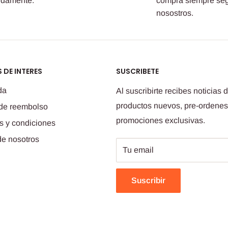
idamente.
compra siempre se
nosostros.
 DE INTERES
SUSCRIBETE
da
Al suscribirte recibes noticias 
productos nuevos, pre-ordenes
 de reembolso
promociones exclusivas.
s y condiciones
de nosotros
Tu email
Suscribir