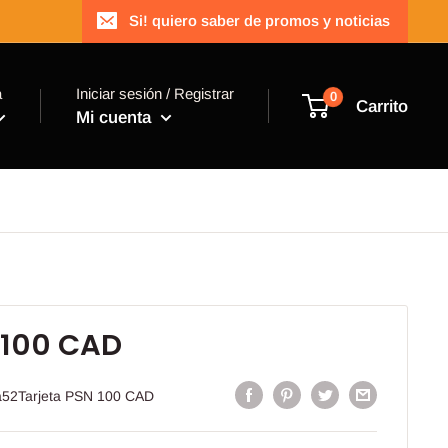
Si! quiero saber de promos y noticias
a
Iniciar sesión / Registrar
0
Carrito
Mi cuenta
 100 CAD
a52Tarjeta PSN 100 CAD